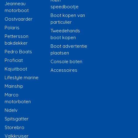
Jeanneau
speedbootje
motorboot
Boot kopen van
Oostvaarder
particulier
Polaris
Tweedehands
Pettersson
boot kopen
bakdekker
Boot advertentie
Pedro Boats
plaatsen
Proficiat
Console boten
Kajuitboot
Accessoires
Lifestyle marine
Mainship
Marco
motorboten
Nidelv
Spitsgatter
Storebro
Valkkruiser