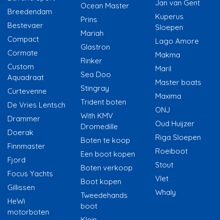
Jan van Gent
Ocean Master
Breedendam
Kuperus
Prins
Bestevaer
Sloepen
Mariah
Compact
Lago Amore
Glastron
Cormate
Makma
Rinker
Custom
Maril
Sea Doo
Aquadraat
Master boats
Stingray
Curtevenne
Maxima
Trident boten
De Vries Lentsch
ONJ
With KMV
Drammer
Oud Huijzer
Dromedille
Doerak
Riga Sloepen
Boten te koop
Finnmaster
Roeiboot
Een boot kopen
Fjord
Stout
Boten verkoop
Focus Yachts
Vlet
Boot kopen
Gillissen
Whaly
Tweedehands
HeWi
boot
motorboten
Klein