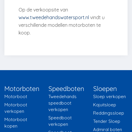
Op de verkoopsite van
www.tweedehandswatersport.nl
vindt u
verschillende modellen motorboten te
koop.
Motorboten
Speedboten
Sloepen
Motorboot
Tweedehands
Sloep verkopen
speedboot
Motorboot
Kajuitsloep
verkopen
verkopen
Reddingssloep
Speedboot
Motorboot
Tender Sloep
verkopen
kopen
Admiral boten