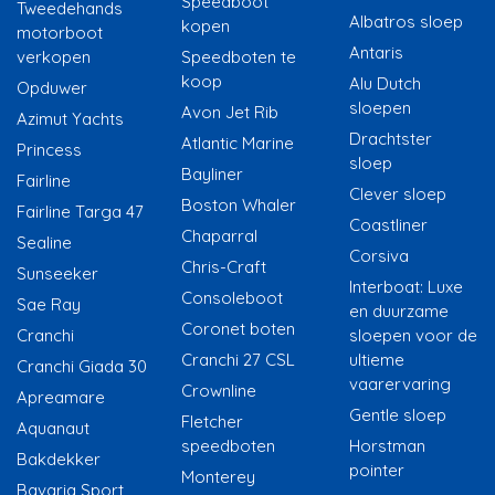
Speedboot
Tweedehands
Albatros sloep
kopen
motorboot
Antaris
verkopen
Speedboten te
koop
Alu Dutch
Opduwer
sloepen
Avon Jet Rib
Azimut Yachts
Drachtster
Atlantic Marine
Princess
sloep
Bayliner
Fairline
Clever sloep
Boston Whaler
Fairline Targa 47
Coastliner
Chaparral
Sealine
Corsiva
Chris-Craft
Sunseeker
Interboat: Luxe
Consoleboot
Sae Ray
en duurzame
Coronet boten
Cranchi
sloepen voor de
Cranchi 27 CSL
ultieme
Cranchi Giada 30
vaarervaring
Crownline
Apreamare
Gentle sloep
Fletcher
Aquanaut
speedboten
Horstman
Bakdekker
pointer
Monterey
Bavaria Sport